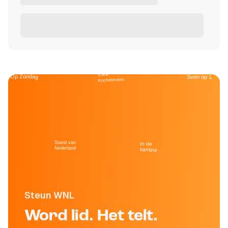
Café
Op Zondag
Sven op 1
Kockelmann
Stand van
In de
Nederland
kantine
Steun WNL
Word lid. Het telt.