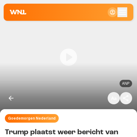
Klein
Standaard
Groot
ANP
Goedemorgen Nederland
Kopieer link
Trump plaatst weer bericht van