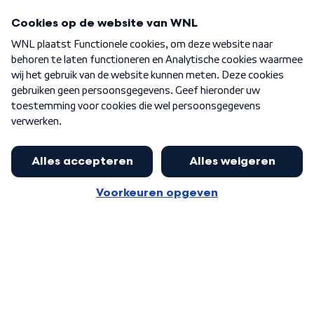
Programma's
Over WNL
Nieuwsbrief
Word Lid
Meer WNL voor jou
Huishoudens met thuisbatterij,
slimme laadpaal of warmtepomp
Algemene voorwaarden
Cookie-instellingen
kunnen geld gaan verdienen: 'Kan
Privacy statement
op jaarbasis 500 euro opleveren'