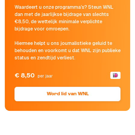
Waardeert u onze programma's? Steun WNL
dan met de jaarlijkse bijdrage van slechts
€8,50, de wettelijk minimale verplichte
bijdrage voor omroepen.
Hiermee helpt u ons journalistieke geluid te
behouden en voorkomt u dat WNL zijn publieke
status en zendtijd verliest.
€ 8,50
per jaar
Word lid van WNL