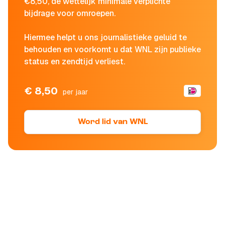
€8,50, de wettelijk minimale verplichte
bijdrage voor omroepen.
Hiermee helpt u ons journalistieke geluid te
behouden en voorkomt u dat WNL zijn publieke
status en zendtijd verliest.
€ 8,50
per jaar
Word lid van WNL