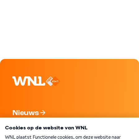
Nieuws
Programma's
Over WNL