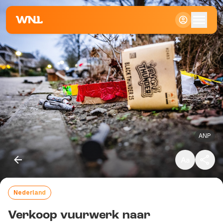
Klein
Standaard
Groot
ANP
Nederland
Kopieer link
Verkoop vuurwerk naar