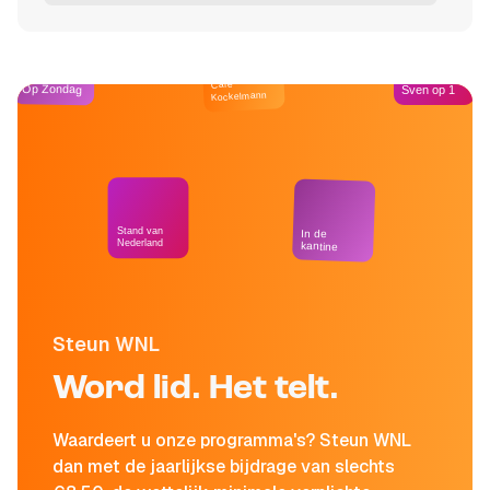
Café
Op Zondag
Sven op 1
Kockelmann
Stand van
In de
Nederland
kantine
Steun WNL
Word lid. Het telt.
Waardeert u onze programma's? Steun WNL
dan met de jaarlijkse bijdrage van slechts