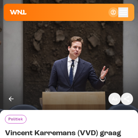
Klein
Standaard
Groot
Politiek
Kopieer link
Vincent Karremans (VVD) graag