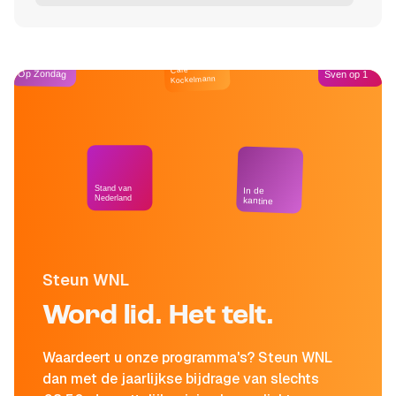
Café
Op Zondag
Sven op 1
Kockelmann
Stand van
In de
Nederland
kantine
Steun WNL
Word lid. Het telt.
Waardeert u onze programma's? Steun WNL
dan met de jaarlijkse bijdrage van slechts