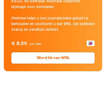
€8,50, de wettelijk minimale verplichte
bijdrage voor omroepen.
Hiermee helpt u ons journalistieke geluid te
behouden en voorkomt u dat WNL zijn publieke
status en zendtijd verliest.
€ 8,50
per jaar
Word lid van WNL