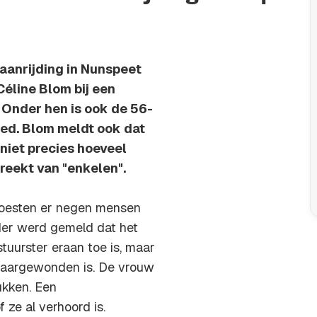
 aanrijding in Nunspeet
éline Blom bij een
 Onder hen is ook de 56-
eed. Blom meldt ook dat
 niet precies hoeveel
preekt van "enkelen".
moesten er negen mensen
rder werd gemeld dat het
uurster eraan toe is, maar
zwaargewonden is. De vrouw
ukken. Een
ze al verhoord is.