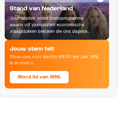
Stand van Nederland
Journalistiek onderzoeksprogramma
waarin vijf journalisten economische
vraagstukken bekijken die ons dagelijks
leven raken.
Jouw stem telt
Steun ons voor slechts €8,50 per jaar. WNL
is er voor u.
Word lid van WNL