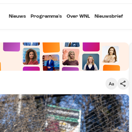
Nieuws
Programma's
Over WNL
Nieuwsbrief
Klein
Kopieer link
Standaard
Groot