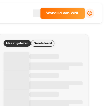
Word lid van WNL
Meest gelezen
Gerelateerd