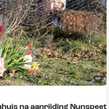
ANP
nhuis na aanrijding Nunspeet