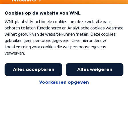
Programma's
Over WNL
Nieuwsbrief
Word Lid
Meer WNL voor jou
Jan Paternotte optimistisch over
stikstofdebat: 'Geen zwakker
Algemene voorwaarden
Cookie-instellingen
pakket, maar ideeën om het te
Privacy statement
versterken zijn welkom'