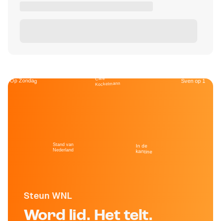
Café
Op Zondag
Sven op 1
Kockelmann
Stand van
In de
Nederland
kantine
Steun WNL
Word lid. Het telt.