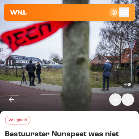
Klein
Standaard
Groot
ANP
Veiligheid
Kopieer link
Bestuurster Nunspeet was niet