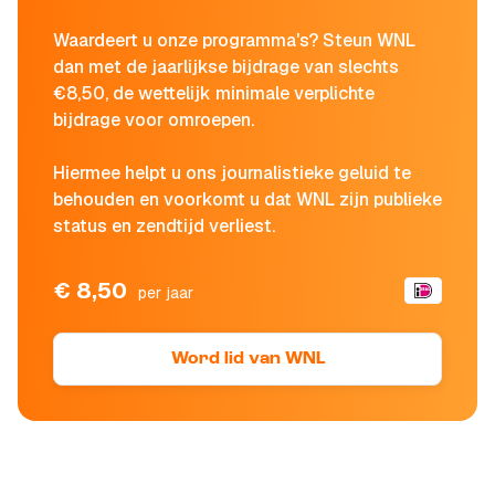
Waardeert u onze programma's? Steun WNL
dan met de jaarlijkse bijdrage van slechts
€8,50, de wettelijk minimale verplichte
bijdrage voor omroepen.
Hiermee helpt u ons journalistieke geluid te
behouden en voorkomt u dat WNL zijn publieke
status en zendtijd verliest.
€ 8,50
per jaar
Word lid van WNL