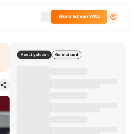
Word lid van WNL
Meest gelezen
Gerelateerd