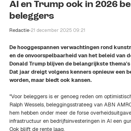
AI en Trump ook in 2026 be
beleggers
Redactie
21 december 2025 09:21
•
De hooggespannen verwachtingen rond kunstmat
en de onvoorspelbaarheid van het beleid van 
Donald Trump blijven de belangrijkste thema's
Dat jaar dreigt volgens kenners opnieuw een 
worden, maar biedt ook kansen.
"Voor beleggers is er genoeg reden om optimistisch
Ralph Wessels, beleggingsstrateeg van ABN AMRO
hem hebben onder meer de forse overheidsuitgave
infrastructuur en bedrijfsinvesteringen in AI een gu
Ook blijft de rente laag.