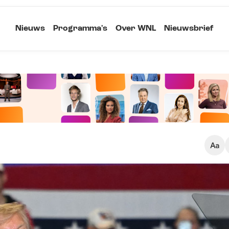
Nieuws
Programma's
Over WNL
Nieuwsbrief
Klein
Kopieer link
Standaard
Groot