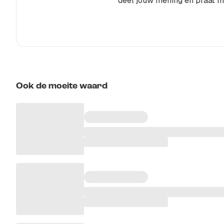
deel jouw mening en praat m
Ook de moeite waard