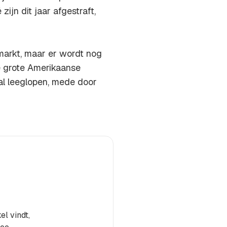
ijn dit jaar afgestraft,
 markt, maar er wordt nog
de grote Amerikaanse
al leeglopen, mede door
el vindt,