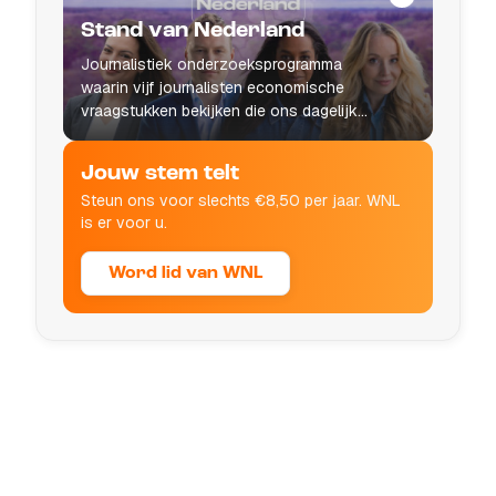
Stand van Nederland
Journalistiek onderzoeksprogramma
waarin vijf journalisten economische
vraagstukken bekijken die ons dagelijks
leven raken.
Jouw stem telt
Steun ons voor slechts €8,50 per jaar. WNL
is er voor u.
Word lid van WNL