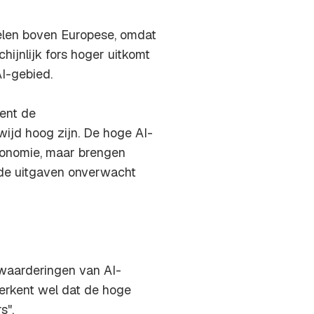
elen boven Europese, omdat
ijnlijk fors hoger uitkomt
I-gebied.
kent de
jd hoog zijn. De hoge AI-
conomie, maar brengen
s de uitgaven onverwacht
 waarderingen van AI-
 erkent wel dat de hoge
s".