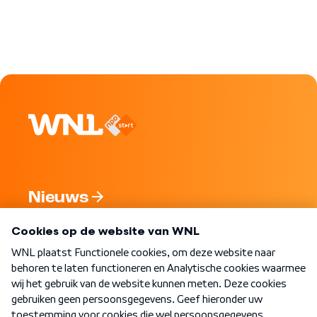
Nieuws
Programma's
Over WNL
Nieuwsbrief
Word Lid