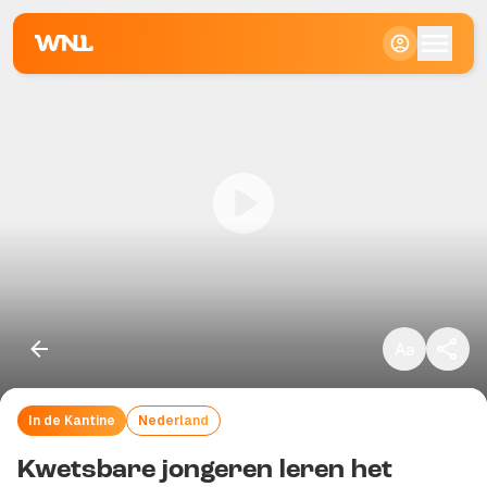
Klein
Standaard
Groot
In de Kantine
Nederland
Kopieer link
Kwetsbare jongeren leren het