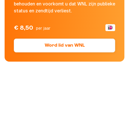
behouden en voorkomt u dat WNL zijn publieke
status en zendtijd verliest.
€ 8,50
per jaar
Word lid van WNL