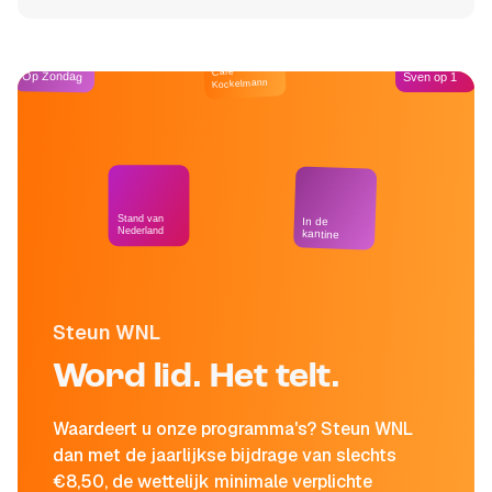
Café
Op Zondag
Sven op 1
Kockelmann
Stand van
In de
Nederland
kantine
Steun WNL
Word lid. Het telt.
Waardeert u onze programma's? Steun WNL
dan met de jaarlijkse bijdrage van slechts
€8,50, de wettelijk minimale verplichte