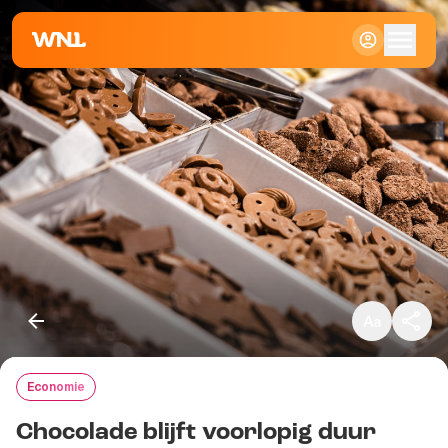
Klein
Standaard
Groot
Economie
Kopieer link
Chocolade blijft voorlopig duur