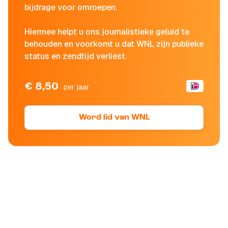
bijdrage voor omroepen.
Hiermee helpt u ons journalistieke geluid te
behouden en voorkomt u dat WNL zijn publieke
status en zendtijd verliest.
€ 8,50
per jaar
Word lid van WNL