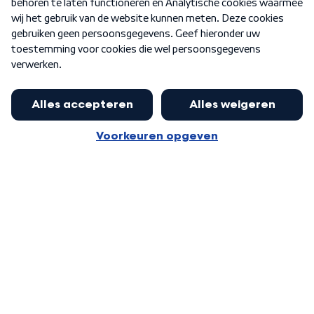
Nieuwsbrief
Word Lid
Meer WNL voor jou
Jan Paternotte optimistisch over
stikstofdebat: 'Geen zwakker
Algemene voorwaarden
Cookie-instellingen
pakket, maar ideeën om het te
Privacy statement
versterken zijn welkom'