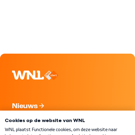
Nieuws
Programma's
Over WNL