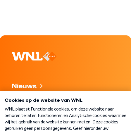
Nieuws
Programma's
Over WNL
Nieuwsbrief
Word Lid