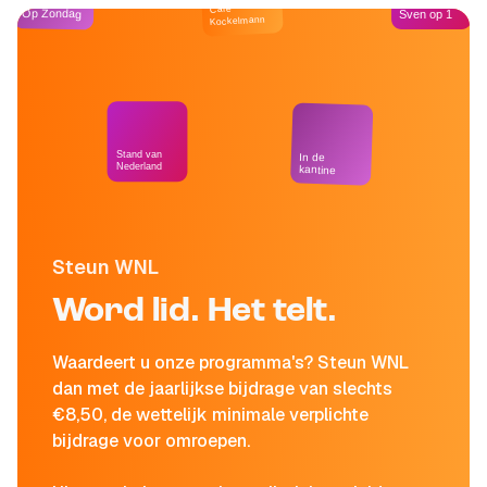
Café
Op Zondag
Sven op 1
Kockelmann
Stand van
In de
Nederland
kantine
Steun WNL
Word lid. Het telt.
Waardeert u onze programma's? Steun WNL
dan met de jaarlijkse bijdrage van slechts
€8,50, de wettelijk minimale verplichte
bijdrage voor omroepen.