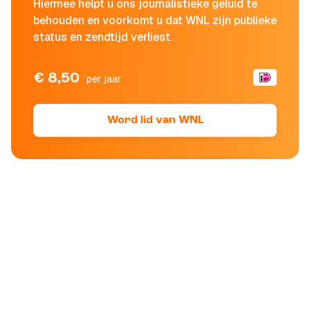
Hiermee helpt u ons journalistieke geluid te
behouden en voorkomt u dat WNL zijn publieke
status en zendtijd verliest.
€ 8,50
per jaar
Word lid van WNL