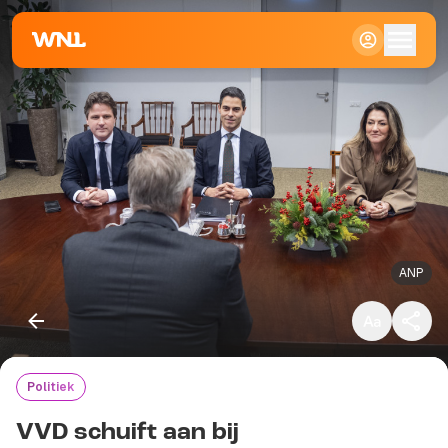
Klein
Standaard
Groot
ANP
Politiek
Kopieer link
VVD schuift aan bij