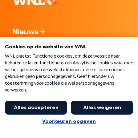
Nieuws
Programma's
Over WNL
Nieuwsbrief
Word Lid