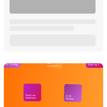
Café
Op Zondag
Sven op 1
Kockelmann
Stand van
In de
Nederland
kantine