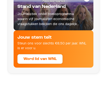
Stand van Nederland
Journalistiek onderzoeksprogramma
waarin vijf journalisten economische
vraagstukken bekijken die ons dagelijks
leven raken.
Jouw stem telt
Steun ons voor slechts €8,50 per jaar. WNL
is er voor u.
Word lid van WNL