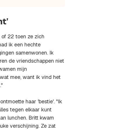
t'
 of 22 toen ze zich
had ik een hechte
 gingen samenwonen. Ik
aren de vriendschappen niet
 kwamen mijn
wat mee, want ik vind het
."
tmoette haar 'bestie'. "Ik
lles tegen elkaar kunt
aan lunchen. Britt kwam
uke verschijning. Ze zat