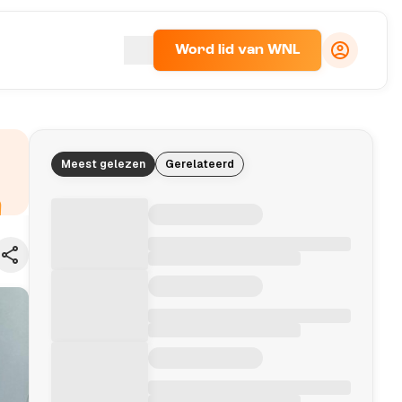
Word lid van WNL
Meest gelezen
Gerelateerd