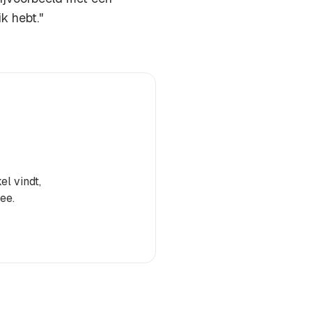
k hebt."
el vindt,
ee.