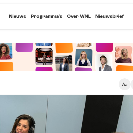
Nieuws
Programma's
Over WNL
Nieuwsbrief
Klein
Kopieer link
Standaard
Groot