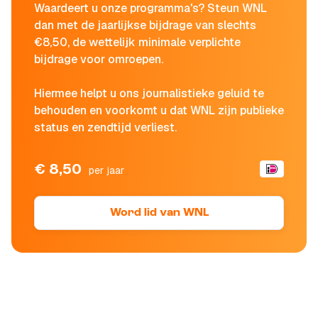
Waardeert u onze programma's? Steun WNL
dan met de jaarlijkse bijdrage van slechts
€8,50, de wettelijk minimale verplichte
bijdrage voor omroepen.
Hiermee helpt u ons journalistieke geluid te
behouden en voorkomt u dat WNL zijn publieke
status en zendtijd verliest.
€ 8,50
per jaar
Word lid van WNL