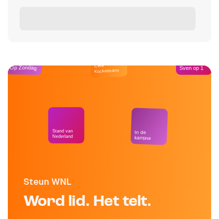
Café
Op Zondag
Sven op 1
Kockelmann
Stand van
In de
Nederland
kantine
Steun WNL
Word lid. Het telt.