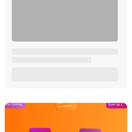
Café
Op Zondag
Sven op 1
Kockelmann