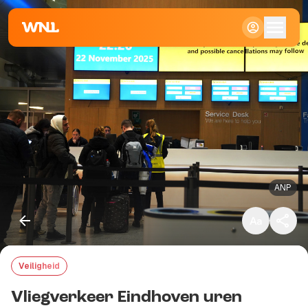
Klein
Standaard
Groot
ANP
Veiligheid
Kopieer link
Vliegverkeer Eindhoven uren