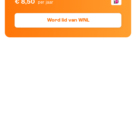
€ 8,50
per jaar
Word lid van WNL