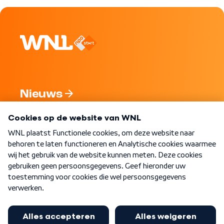
Nieuws
Programma's
Over WNL
Nieuwsbrief
Word Lid