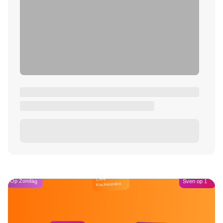
Café
Op Zondag
Sven op 1
Kockelmann