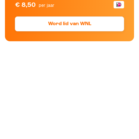
€ 8,50
per jaar
Word lid van WNL