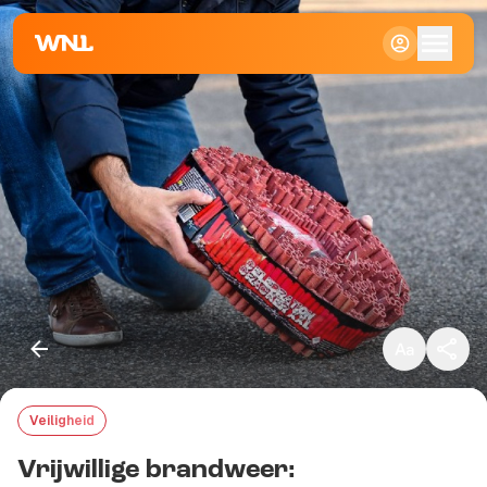
Klein
Standaard
Groot
Veiligheid
Kopieer link
Vrijwillige brandweer: