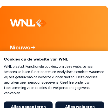
Nieuws
Programma's
Over WNL
Nieuwsbrief
Word Lid