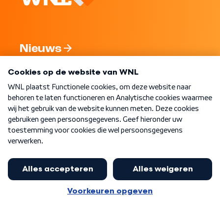
Nieuws
Programma's
Over WNL
Nieuwsbrief
Word Lid