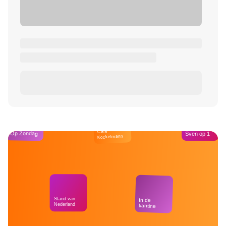
Café
Op Zondag
Sven op 1
Kockelmann
Stand van
In de
Nederland
kantine