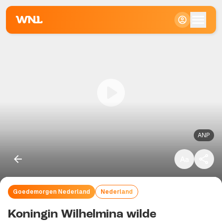
Klein
Standaard
Groot
ANP
Goedemorgen Nederland
Nederland
Kopieer link
Koningin Wilhelmina wilde