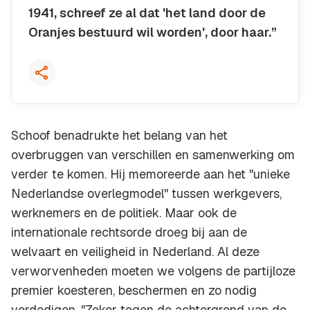
1941, schreef ze al dat 'het land door de
Oranjes bestuurd wil worden', door haar.”
Kopieer quote
Schoof benadrukte het belang van het
overbruggen van verschillen en samenwerking om
verder te komen. Hij memoreerde aan het "unieke
Nederlandse overlegmodel" tussen werkgevers,
werknemers en de politiek. Maar ook de
internationale rechtsorde droeg bij aan de
welvaart en veiligheid in Nederland. Al deze
verworvenheden moeten we volgens de partijloze
premier koesteren, beschermen en zo nodig
verdedigen. "Zeker tegen de achtergrond van de