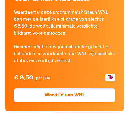
Waardeert u onze programma's? Steun WNL
dan met de jaarlijkse bijdrage van slechts
€8,50, de wettelijk minimale verplichte
bijdrage voor omroepen.
Hiermee helpt u ons journalistieke geluid te
behouden en voorkomt u dat WNL zijn publieke
status en zendtijd verliest.
€ 8,50
per jaar
Word lid van WNL