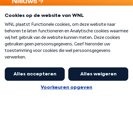
Nieuws
Programma's
Over WNL
Nieuwsbrief
Word Lid
Meer WNL voor jou
Presentator Frank van Leeuwen sluit
aan bij Goedenavond Nederland
Algemene voorwaarden
Cookie-instellingen
Privacy statement