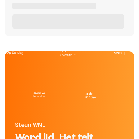
Café
Op Zondag
Sven op 1
Kockelmann
Stand van
In de
Nederland
kantine
Steun WNL
Word lid. Het telt.