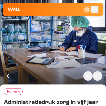
Klein
Standaard
Groot
Economie
Kopieer link
Administratiedruk zorg in vijf jaar