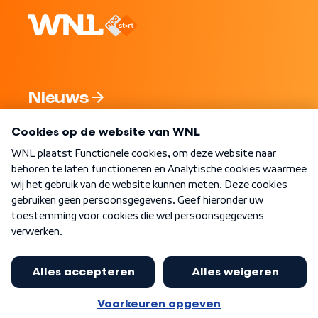
Nieuws
Programma's
Over WNL
Nieuwsbrief
Word Lid