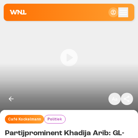
Klein
Standaard
Groot
Café Kockelmann
Politiek
Kopieer link
Partijprominent Khadija Arib: GL-