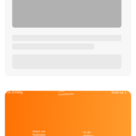
Café
Op Zondag
Sven op 1
Kockelmann
Stand van
In de
Nederland
kantine