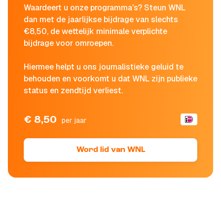
Waardeert u onze programma's? Steun WNL
dan met de jaarlijkse bijdrage van slechts
€8,50, de wettelijk minimale verplichte
bijdrage voor omroepen.
Hiermee helpt u ons journalistieke geluid te
behouden en voorkomt u dat WNL zijn publieke
status en zendtijd verliest.
€ 8,50
per jaar
Word lid van WNL