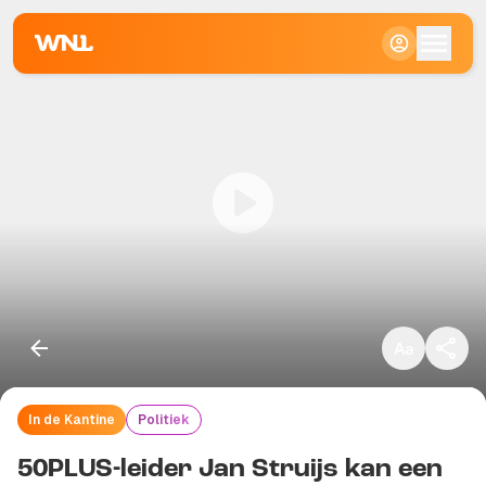
Klein
Standaard
Groot
In de Kantine
Politiek
Kopieer link
50PLUS-leider Jan Struijs kan een