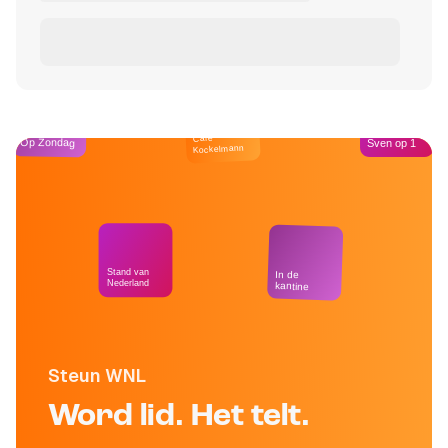
Café
Op Zondag
Sven op 1
Kockelmann
Stand van
In de
Nederland
kantine
Steun WNL
Word lid. Het telt.