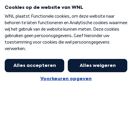
Programma's
Over WNL
Nieuwsbrief
Word Lid
Meer WNL voor jou
Huishoudens met thuisbatterij,
slimme laadpaal of warmtepomp
Algemene voorwaarden
Cookie-instellingen
kunnen geld gaan verdienen: 'Kan
Privacy statement
op jaarbasis 500 euro opleveren'