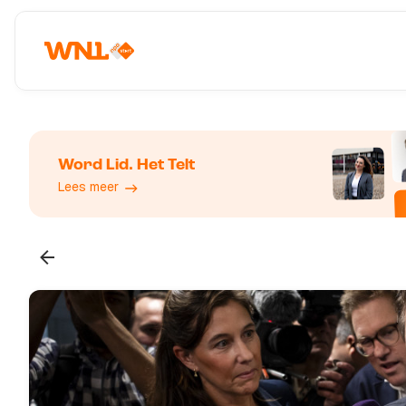
Word Lid. Het Telt
Lees meer