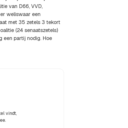
itie van D66, VVD,
er weliswaar een
aat met 35 zetels 3 tekort
alitie (24 senaatszetels)
g een partij nodig. Hoe
el vindt,
ee.