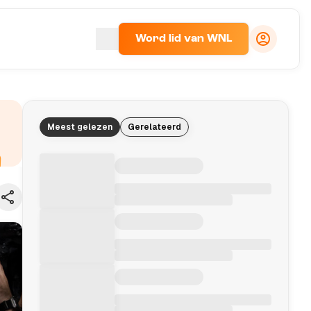
Word lid van WNL
Meest gelezen
Gerelateerd