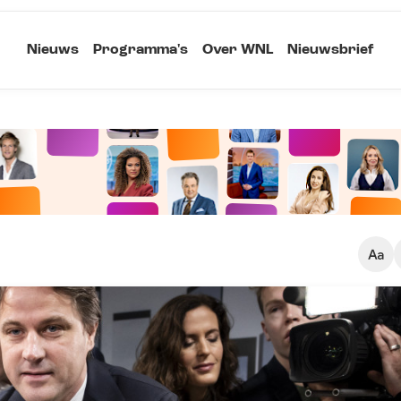
Nieuws
Programma's
Over WNL
Nieuwsbrief
Klein
Kopieer link
Standaard
Groot