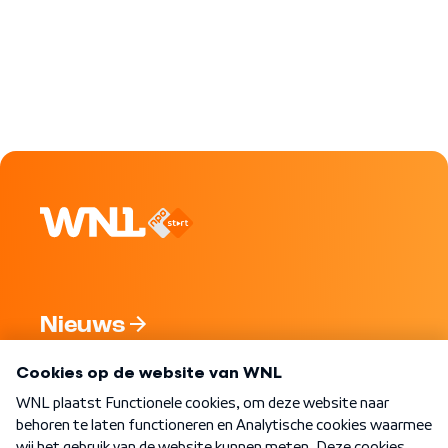
Nieuws
Programma's
Over WNL
Nieuwsbrief