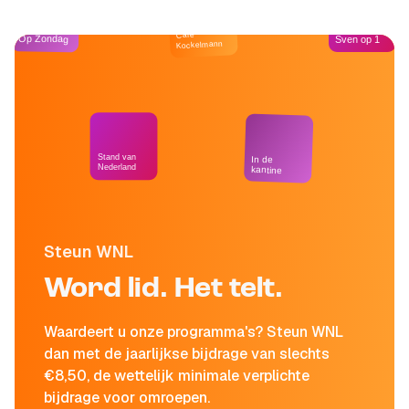
Café
Op Zondag
Sven op 1
Kockelmann
Stand van
In de
Nederland
kantine
Steun WNL
Word lid. Het telt.
Waardeert u onze programma's? Steun WNL
dan met de jaarlijkse bijdrage van slechts
€8,50, de wettelijk minimale verplichte
bijdrage voor omroepen.