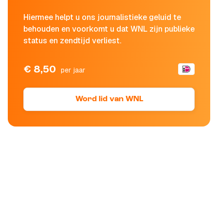
Hiermee helpt u ons journalistieke geluid te
behouden en voorkomt u dat WNL zijn publieke
status en zendtijd verliest.
€ 8,50
per jaar
Word lid van WNL