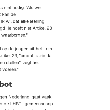
 niet nodig. "Als we
t kan de
k wil dat elke leerling
gd: je hoeft niet Artikel 23
n waarborgen."
d op de jongen uit het item
tikel 23, "omdat ik zie dat
en stellen", zegt het
t voeren."
abot
rgen Nederland, gaat vaak
over de LHBTI-gemeenschap.