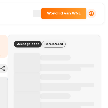
Word lid van WNL
Meest gelezen
Gerelateerd