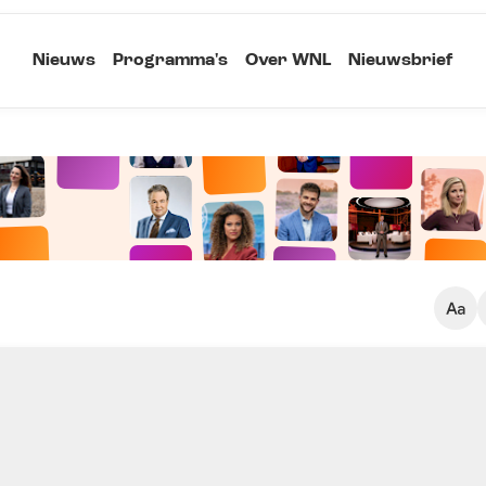
Nieuws
Programma's
Over WNL
Nieuwsbrief
Klein
Kopieer link
Standaard
Groot