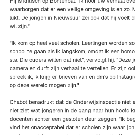
Hij is kritisch op Bontenbal. "Ik hoor uw verhaal ov
waarborgen dat er een veilige omgeving is en zo. 
lukt. De jongen in Nieuwsuur zei ook dat hij voelt da
wil zijn."
"Ik kom op heel veel scholen. Leerlingen worden 
school te gaan als ik langskom, omdat ik een homo
sta. Die ouders willen dat niet", vervolgt hij. "Dez
camera en durft zijn verhaal te vertellen. Er zijn o
spreek ik, ik krijg er brieven van en dm's op Instag
op deze wereld mogen zijn."
Chabot benadrukt dat de Onderwijsinspectie niet al
niet ziet wat jongeren in de gang naar hun hoofd k
docenten achter een gesloten deur zeggen. "Ik begri
vind het onacceptabel dat er scholen zijn waar jong