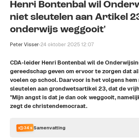
Henri Bontenbal wil Onderwi
niet sleutelen aan Artikel 23
onderwijs weggooit'
Peter Visser
24 oktober 2025 12:07
•
CDA-leider Henri Bontenbal wil de Onderwijsi
gereedschap geven om ervoor te zorgen dat alle
voelen op school. Daarvoor is het volgens hem 
sleutelen aan grondwetsartikel 23, dat de vrijh
"Mijn angst is dat je dan ook weggooit, namelij
zegt de christendemocraat.
Samenvatting
34 s