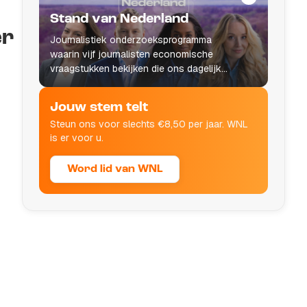
Stand van Nederland
er
Journalistiek onderzoeksprogramma
waarin vijf journalisten economische
vraagstukken bekijken die ons dagelijks
leven raken.
Jouw stem telt
Steun ons voor slechts €8,50 per jaar. WNL
is er voor u.
Word lid van WNL