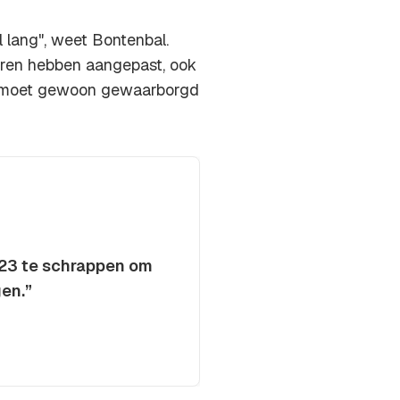
el lang", weet Bontenbal.
aren hebben aangepast, ook
en moet gewoon gewaarborgd
l 23 te schrappen om
en.”