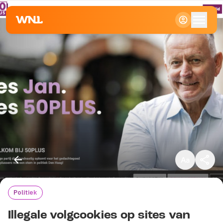
Klein
Standaard
Groot
Politiek
Kopieer link
Illegale volgcookies op sites van