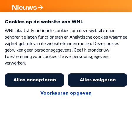
Nieuws
Programma's
Over WNL
Nieuwsbrief
Word Lid
Meer WNL voor jou
Eerste Kamer akkoord met begroting
van minister Sjoerdsma
Algemene voorwaarden
Cookie-instellingen
Privacy statement