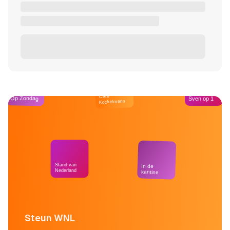
Café
Op Zondag
Sven op 1
Kockelmann
Stand van
In de
Nederland
kantine
Steun WNL