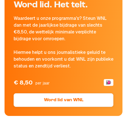
Word lid. Het telt.
Waardeert u onze programma's? Steun WNL
dan met de jaarlijkse bijdrage van slechts
€8,50, de wettelijk minimale verplichte
bijdrage voor omroepen.
Hiermee helpt u ons journalistieke geluid te
behouden en voorkomt u dat WNL zijn publieke
status en zendtijd verliest.
€ 8,50
per jaar
Word lid van WNL