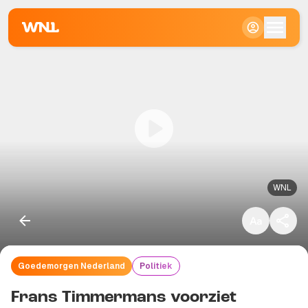
Klein
Standaard
Groot
WNL
Goedemorgen Nederland
Politiek
Kopieer link
Frans Timmermans voorziet