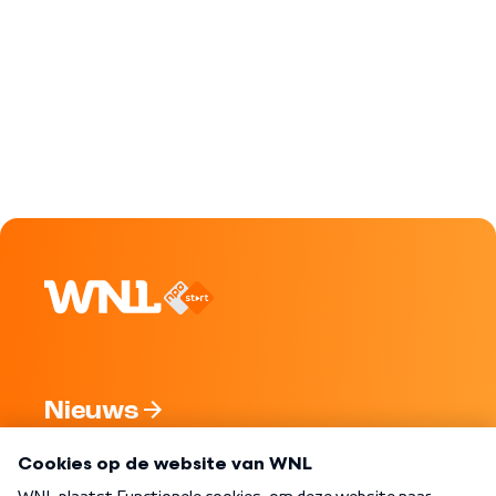
Nieuws
Programma's
Over WNL