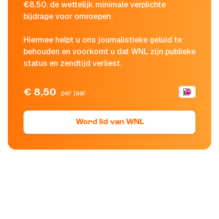
€8,50, de wettelijk minimale verplichte
bijdrage voor omroepen.
Hiermee helpt u ons journalistieke geluid te
behouden en voorkomt u dat WNL zijn publieke
status en zendtijd verliest.
€ 8,50
per jaar
Word lid van WNL