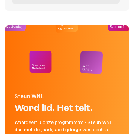
Café
Op Zondag
Sven op 1
Kockelmann
Stand van
In de
Nederland
kantine
Steun WNL
Word lid. Het telt.
Waardeert u onze programma's? Steun WNL
dan met de jaarlijkse bijdrage van slechts