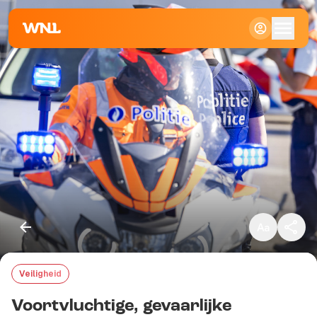
Klein
Standaard
Groot
Veiligheid
Kopieer link
Voortvluchtige, gevaarlijke