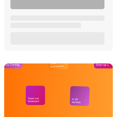
Café
Op Zondag
Sven op 1
Kockelmann
Stand van
In de
Nederland
kantine