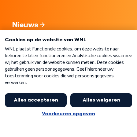
Nieuws
Programma's
Over WNL
Nieuwsbrief
Word Lid
Meer WNL voor jou