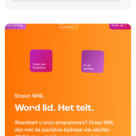
Café
Op Zondag
Sven op 1
Kockelmann
Stand van
In de
Nederland
kantine
Steun WNL
Word lid. Het telt.
Waardeert u onze programma's? Steun WNL
dan met de jaarlijkse bijdrage van slechts