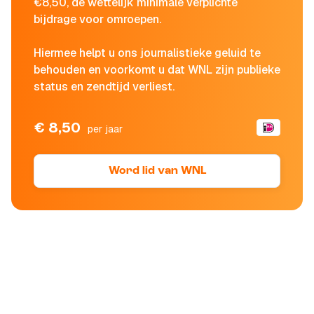
€8,50, de wettelijk minimale verplichte
bijdrage voor omroepen.
Hiermee helpt u ons journalistieke geluid te
behouden en voorkomt u dat WNL zijn publieke
status en zendtijd verliest.
€ 8,50
per jaar
Word lid van WNL