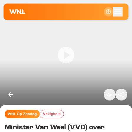
Klein
Standaard
Groot
WNL Op Zondag
Veiligheid
Kopieer link
Minister Van Weel (VVD) over