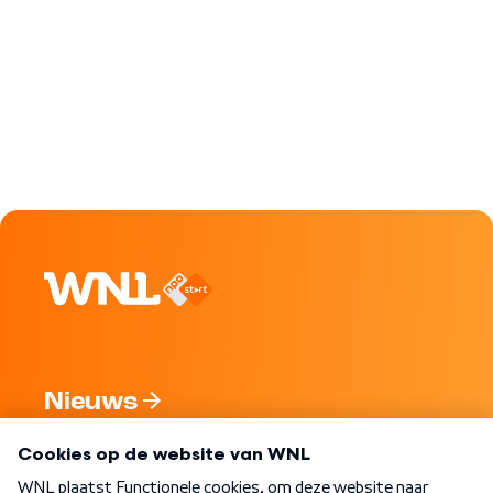
Nieuws
Programma's
Over WNL