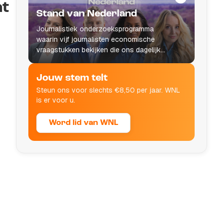
at
Stand van Nederland
Journalistiek onderzoeksprogramma
waarin vijf journalisten economische
vraagstukken bekijken die ons dagelijks
leven raken.
Jouw stem telt
Steun ons voor slechts €8,50 per jaar. WNL
is er voor u.
Word lid van WNL