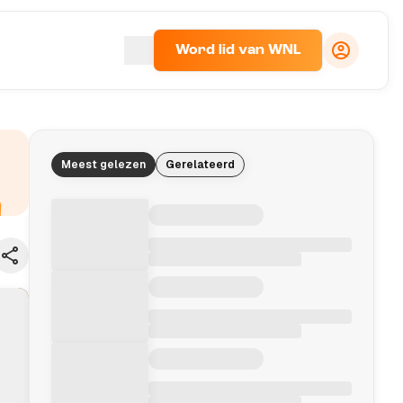
Word lid van WNL
Meest gelezen
Gerelateerd