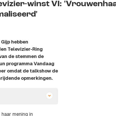
Televizier-winst VI: 'Vrouwenha
aliseerd'
 Gijp hebben
en Televizier-Ring
 van de stemmen de
t hun programma Vandaag
 meer omdat de talkshow de
hrijdende opmerkingen.
 haar mening in