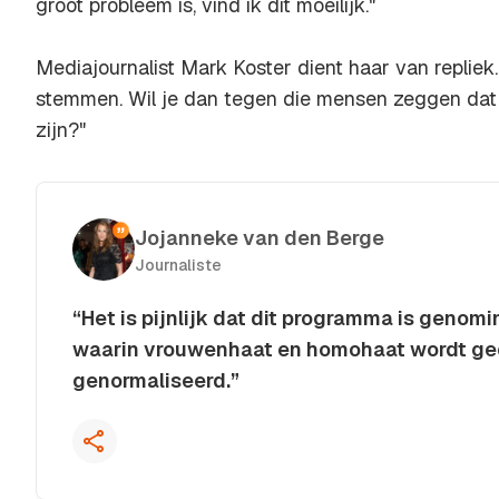
groot probleem is, vind ik dit moeilijk."
Mediajournalist Mark Koster dient haar van repliek
stemmen. Wil je dan tegen die mensen zeggen dat 
zijn?"
Jojanneke van den Berge
Journaliste
“Het is pijnlijk dat dit programma is geno
waarin vrouwenhaat en homohaat wordt ge
genormaliseerd.”
Kopieer quote