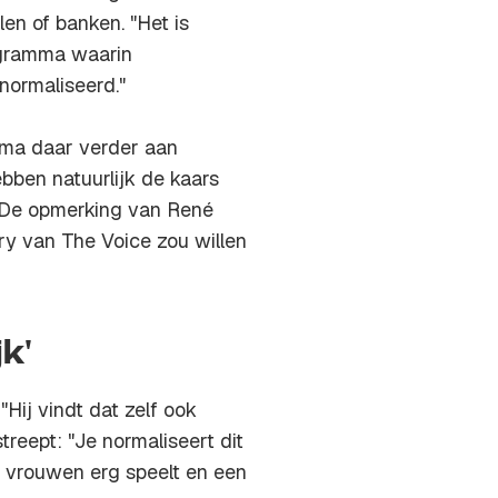
n of banken. "Het is
rogramma waarin
ormaliseerd."
mma daar verder aan
bben natuurlijk de kaars
. De opmerking van René
ury van The Voice zou willen
jk'
Hij vindt dat zelf ook
streept: "Je normaliseert dit
n vrouwen erg speelt en een