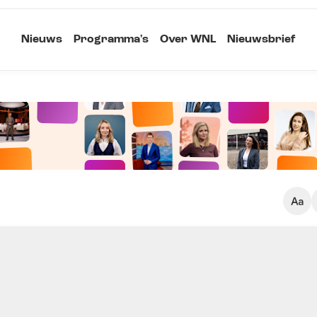
Nieuws
Programma's
Over WNL
Nieuwsbrief
Klein
Kopieer link
Standaard
Groot