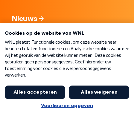
Nieuws
Programma's
Over WNL
Nieuwsbrief
Word Lid
Meer WNL voor jou
Presentator Frank van Leeuwen sluit