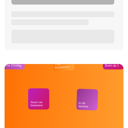
Café
Op Zondag
Sven op 1
Kockelmann
Stand van
In de
Nederland
kantine