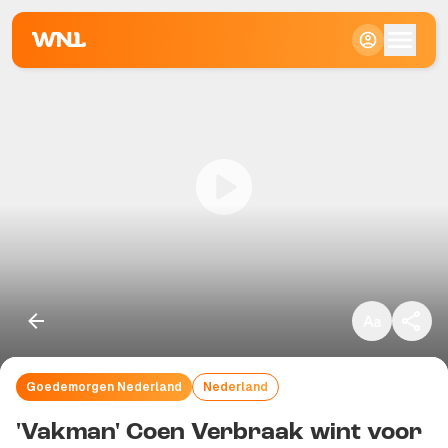
Klein
Standaard
Groot
Goedemorgen Nederland
Nederland
Kopieer link
'Vakman' Coen Verbraak wint voor