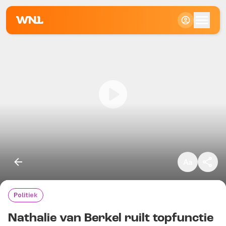
Klein
Standaard
Groot
Politiek
Kopieer link
Nathalie van Berkel ruilt topfunctie