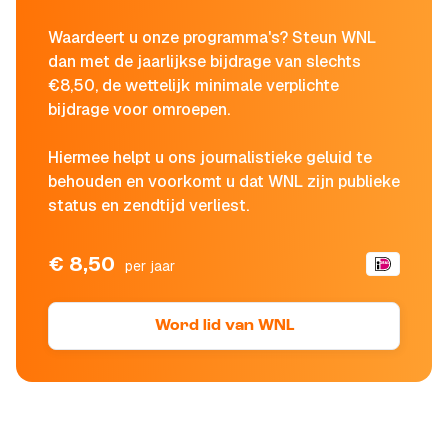
Waardeert u onze programma's? Steun WNL
dan met de jaarlijkse bijdrage van slechts
€8,50, de wettelijk minimale verplichte
bijdrage voor omroepen.
Hiermee helpt u ons journalistieke geluid te
behouden en voorkomt u dat WNL zijn publieke
status en zendtijd verliest.
€ 8,50
per jaar
Word lid van WNL