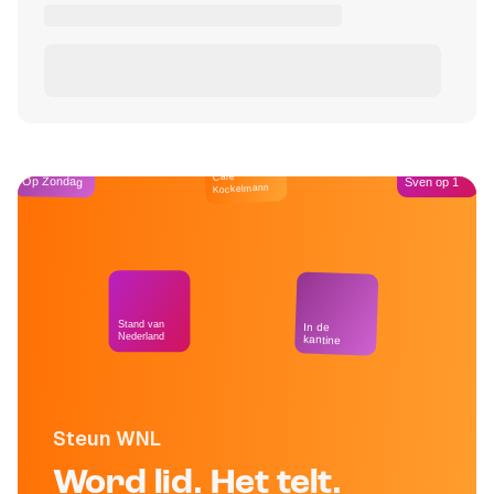
Café
Op Zondag
Sven op 1
Kockelmann
Stand van
In de
Nederland
kantine
Steun WNL
Word lid. Het telt.