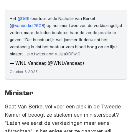
Het
@D66
-bestuur wilde Nathalie van Berkel
(
@Vanberkel2508
) op nummer twee van de verkiezingslijst
zetten, maar de leden besloten haar de zesde positie te
geven. ''Dat is natuurlijk wel jammer. Ik denk dat het
verstandig is dat het bestuur vers bloed hoog op de lijst
plaatst,…
pic.twitter.com/uUgaXDFwl0
— WNL Vandaag (@WNLVandaag)
October 6, 2025
Minister
Gaat Van Berkel vol voor een plek in de Tweede
Kamer of beoogt ze stiekem een ministerspost?
''Laten we eerst de verkiezingen maar eens
afwachten'', is het enige wat ze daarover wil