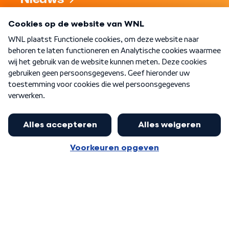
Nieuws
Programma's
Over WNL
Nieuwsbrief
Word Lid
Meer WNL voor jou
Huishoudens met thuisbatterij,
slimme laadpaal of warmtepomp
Algemene voorwaarden
Cookie-instellingen
kunnen geld gaan verdienen: 'Kan
Privacy statement
op jaarbasis 500 euro opleveren'