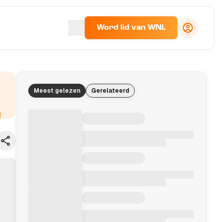
Word lid van WNL
Meest gelezen
Gerelateerd