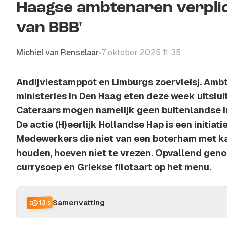
Haagse ambtenaren verplich
van BBB'
Michiel van Renselaar
7 oktober 2025 11:35
•
Andijviestamppot en Limburgs zoervleisj. Ambt
ministeries in Den Haag eten deze week uitslu
Cateraars mogen namelijk geen buitenlandse i
De actie (H)eerlijk Hollandse Hap is een initiat
Medewerkers die niet van een boterham met ka
houden, hoeven niet te vrezen. Opvallend geno
currysoep en Griekse filotaart op het menu.
Samenvatting
13 s