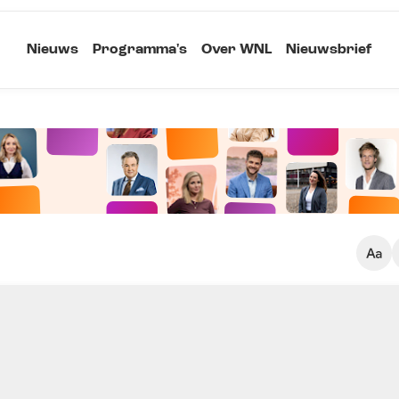
Nieuws
Programma's
Over WNL
Nieuwsbrief
Klein
Kopieer link
Standaard
Groot