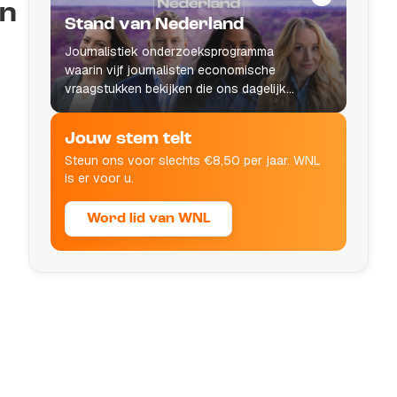
an
Stand van Nederland
Journalistiek onderzoeksprogramma
waarin vijf journalisten economische
vraagstukken bekijken die ons dagelijks
leven raken.
Jouw stem telt
Steun ons voor slechts €8,50 per jaar. WNL
is er voor u.
Word lid van WNL