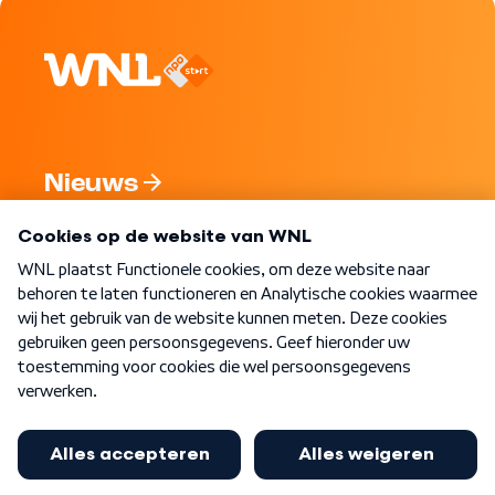
Nieuws
Programma's
Over WNL
Nieuwsbrief
Word Lid