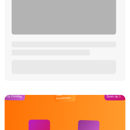
Café
Op Zondag
Sven op 1
Kockelmann