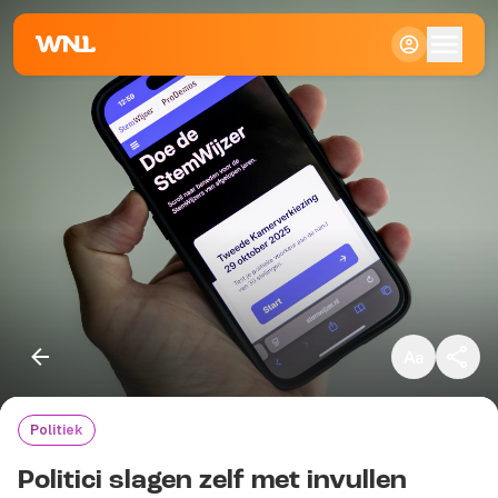
Klein
Standaard
Groot
Politiek
Kopieer link
Politici slagen zelf met invullen