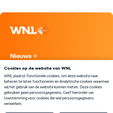
Nieuws
Programma's
Over WNL
Nieuwsbrief
Word Lid