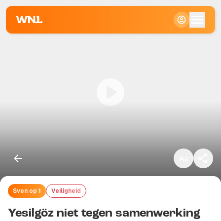
Klein
Standaard
Groot
Sven op 1
Veiligheid
Kopieer link
Yesilgöz niet tegen samenwerking