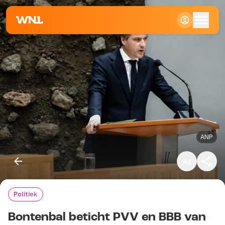
Klein
Standaard
Groot
ANP
Politiek
Kopieer link
Bontenbal beticht PVV en BBB van