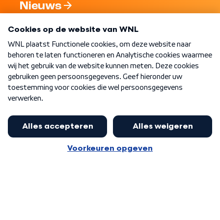
Nieuws
Programma's
Over WNL
Nieuwsbrief
Word Lid
Meer WNL voor jou
Presentator Frank van Leeuwen sluit
aan bij Goedenavond Nederland
Algemene voorwaarden
Cookie-instellingen
Privacy statement