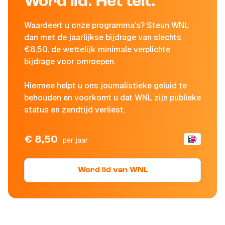
Word lid. Het telt.
Waardeert u onze programma's? Steun WNL
dan met de jaarlijkse bijdrage van slechts
€8,50, de wettelijk minimale verplichte
bijdrage voor omroepen.
Hiermee helpt u ons journalistieke geluid te
behouden en voorkomt u dat WNL zijn publieke
status en zendtijd verliest.
€ 8,50
per jaar
Word lid van WNL