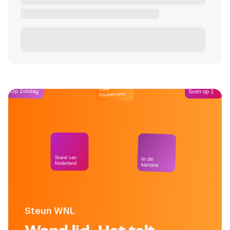
Café
Op Zondag
Sven op 1
Kockelmann
Stand van
In de
Nederland
kantine
Steun WNL