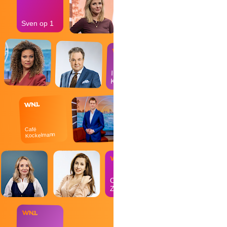
Sven op 1
In de
Kantine
Café
Kockelmann
Op
Zondag