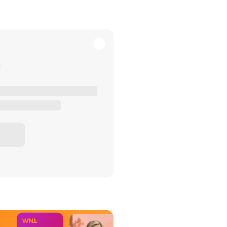
het Misdaad-
bureau