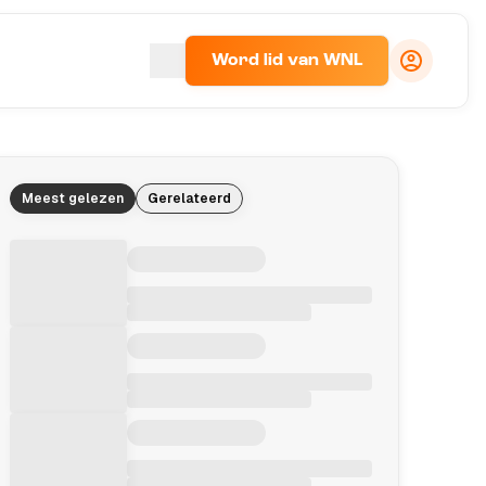
Word lid van WNL
Meest gelezen
Gerelateerd