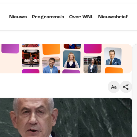
Nieuws
Programma's
Over WNL
Nieuwsbrief
Klein
Kopieer link
Standaard
Groot