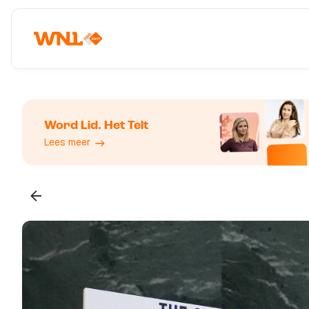
Word Lid. Het Telt
Lees meer