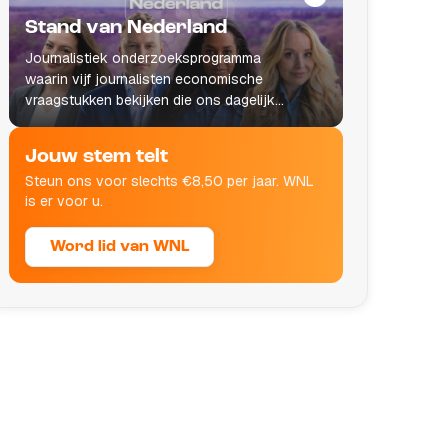
Stand van Nederland
Journalistiek onderzoeksprogramma
waarin vijf journalisten economische
vraagstukken bekijken die ons dagelijks
leven raken.
Jouw stem telt
Steun ons voor slechts €8,50 per jaar. WNL
is er voor u.
Word lid van WNL