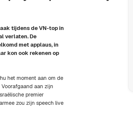
ak tijdens de VN-top in
l verlaten. De
lkomd met applaus, in
maar kon ook rekenen op
yahu het moment aan om de
. Voorafgaand aan zijn
sraëlische premier
aarmee zou zijn speech live