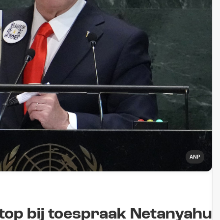
ANP
N-top bij toespraak Netanyahu