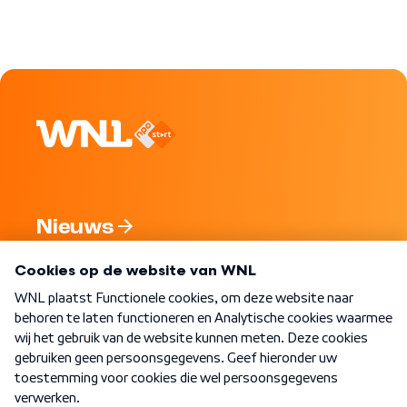
Nieuws
Programma's
Over WNL
Nieuwsbrief
Word Lid