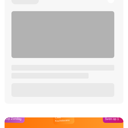
Café
Op Zondag
Sven op 1
Kockelmann