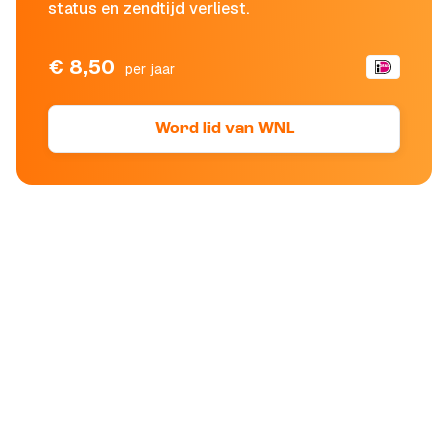
status en zendtijd verliest.
€ 8,50
per jaar
Word lid van WNL