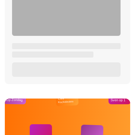
Café
Op Zondag
Sven op 1
Kockelmann