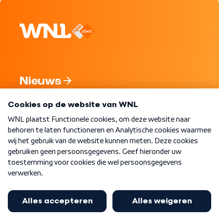
Nieuws
Programma's
Over WNL
Nieuwsbrief
Word Lid