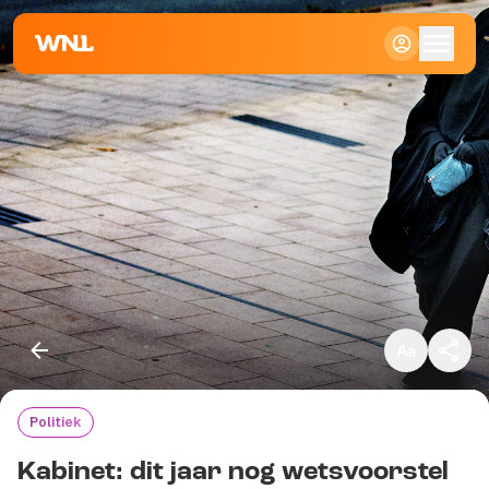
Klein
Standaard
Groot
Politiek
Kopieer link
Kabinet: dit jaar nog wetsvoorstel