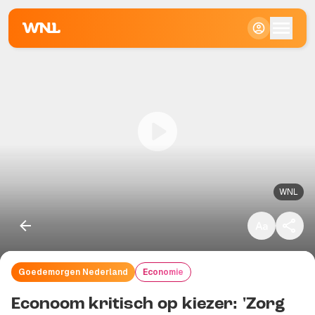
Klein
Standaard
Groot
WNL
Goedemorgen Nederland
Economie
Kopieer link
Econoom kritisch op kiezer: 'Zorg