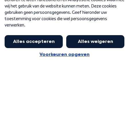
Word Lid
Meer WNL voor jou
Jan Paternotte optimistisch over
stikstofdebat: 'Geen zwakker
Algemene voorwaarden
Cookie-instellingen
pakket, maar ideeën om het te
Privacy statement
versterken zijn welkom'