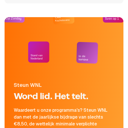
Café
Op Zondag
Sven op 1
Kockelmann
Stand van
In de
Nederland
kantine
Steun WNL
Word lid. Het telt.
Waardeert u onze programma's? Steun WNL
dan met de jaarlijkse bijdrage van slechts
€8,50, de wettelijk minimale verplichte