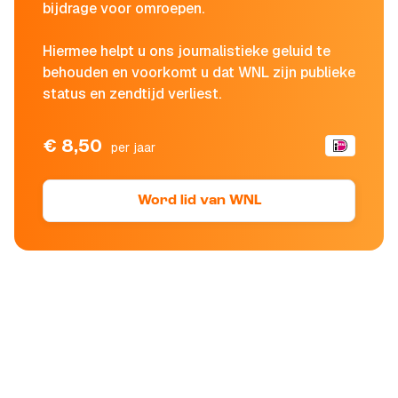
bijdrage voor omroepen.
Hiermee helpt u ons journalistieke geluid te
behouden en voorkomt u dat WNL zijn publieke
status en zendtijd verliest.
€ 8,50
per jaar
Word lid van WNL