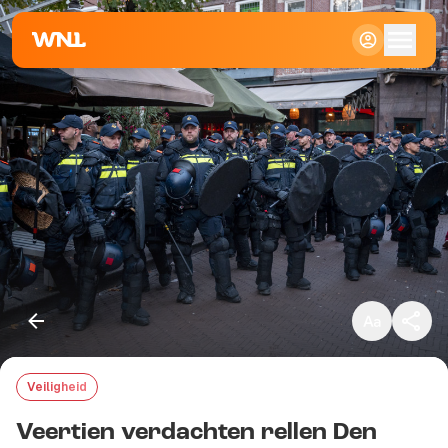
Klein
Standaard
Groot
Veiligheid
Kopieer link
Veertien verdachten rellen Den