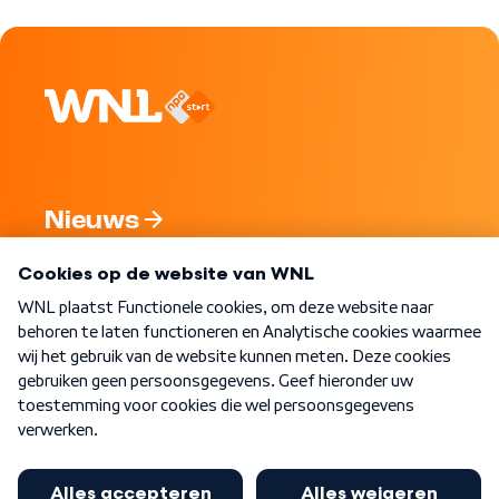
Nieuws
Programma's
Over WNL
Nieuwsbrief
Word Lid