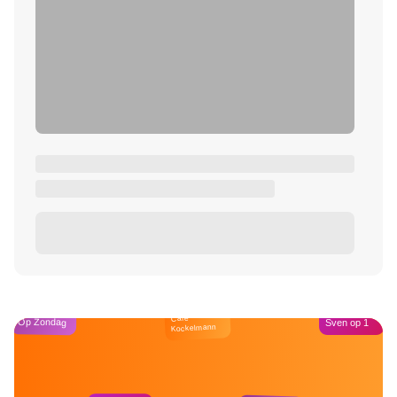
Café
Op Zondag
Sven op 1
Kockelmann