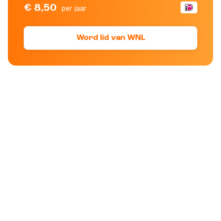
€ 8,50
per jaar
Word lid van WNL