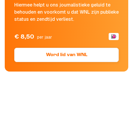
Hiermee helpt u ons journalistieke geluid te
behouden en voorkomt u dat WNL zijn publieke
status en zendtijd verliest.
€ 8,50
per jaar
Word lid van WNL