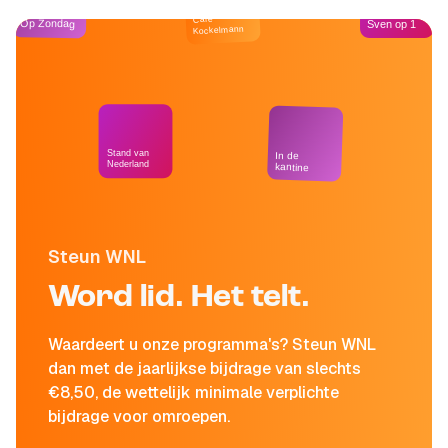
Café
Op Zondag
Sven op 1
Kockelmann
Stand van
In de
Nederland
kantine
Steun WNL
Word lid. Het telt.
Waardeert u onze programma's? Steun WNL
dan met de jaarlijkse bijdrage van slechts
€8,50, de wettelijk minimale verplichte
bijdrage voor omroepen.