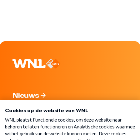
Nieuws
Programma's
Over WNL
Nieuwsbrief
Word Lid