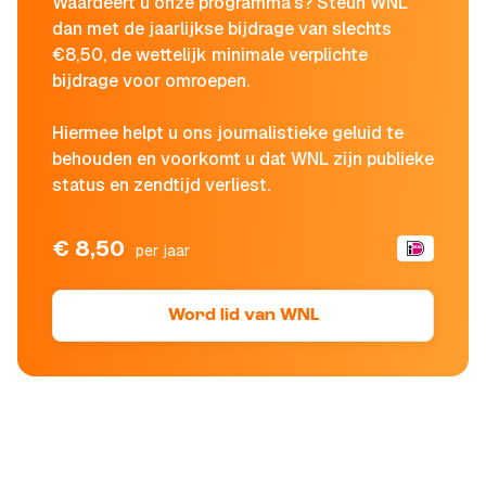
Waardeert u onze programma's? Steun WNL
dan met de jaarlijkse bijdrage van slechts
€8,50, de wettelijk minimale verplichte
bijdrage voor omroepen.
Hiermee helpt u ons journalistieke geluid te
behouden en voorkomt u dat WNL zijn publieke
status en zendtijd verliest.
€ 8,50
per jaar
Word lid van WNL