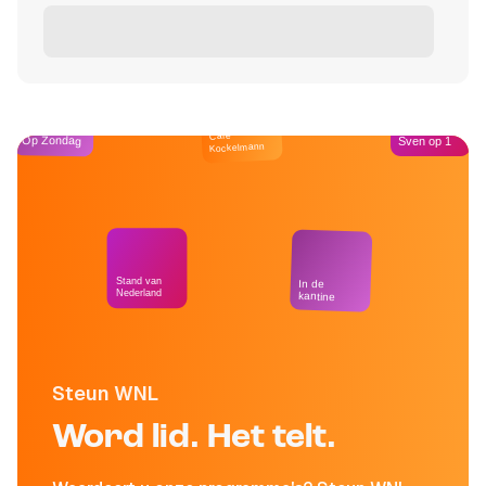
Café
Op Zondag
Sven op 1
Kockelmann
Stand van
In de
Nederland
kantine
Steun WNL
Word lid. Het telt.