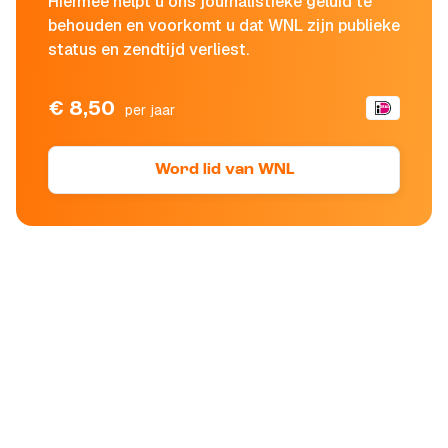
Hiermee helpt u ons journalistieke geluid te
behouden en voorkomt u dat WNL zijn publieke
status en zendtijd verliest.
€ 8,50
per jaar
Word lid van WNL