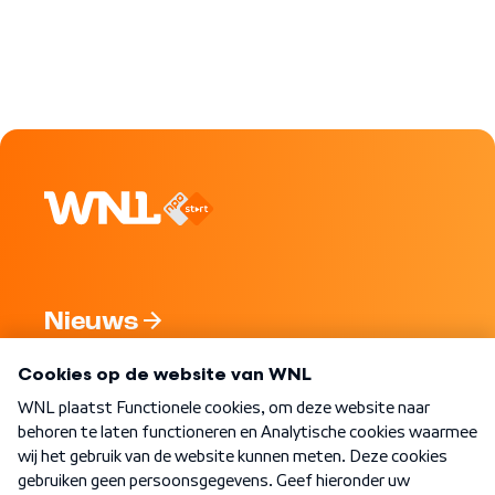
Nieuws
Programma's
Over WNL
Nieuwsbrief
Word Lid