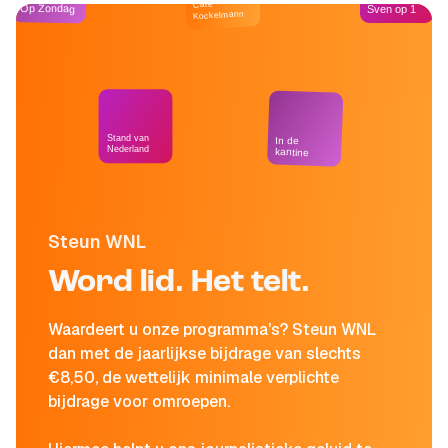
Café
Op Zondag
Sven op 1
Kockelmann
Stand van
In de
Nederland
kantine
Steun WNL
Word lid. Het telt.
Waardeert u onze programma's? Steun WNL
dan met de jaarlijkse bijdrage van slechts
€8,50, de wettelijk minimale verplichte
bijdrage voor omroepen.