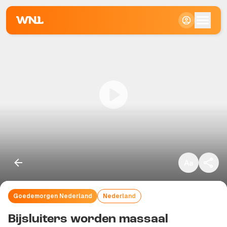
Klein
Standaard
Groot
Goedemorgen Nederland
Nederland
Kopieer link
Bijsluiters worden massaal