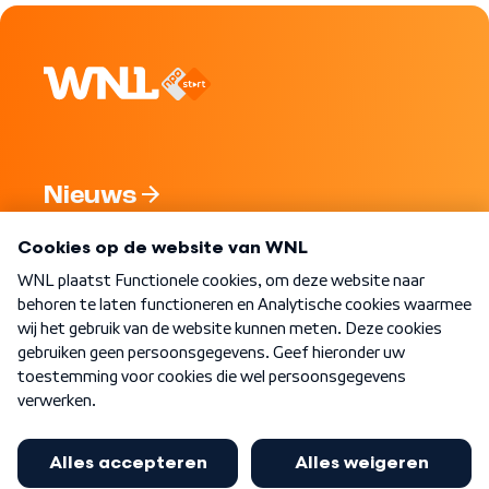
Nieuws
Programma's
Over WNL
Nieuwsbrief
Word Lid