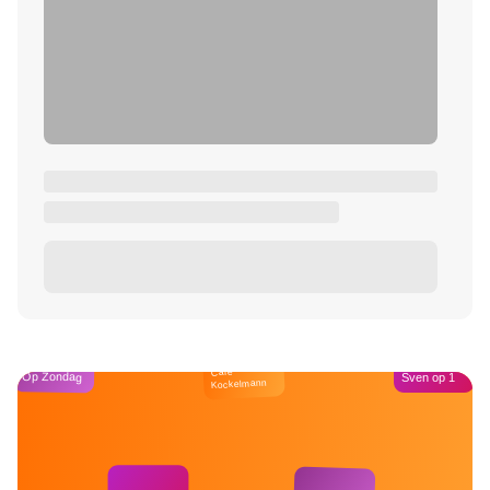
Café
Op Zondag
Sven op 1
Kockelmann