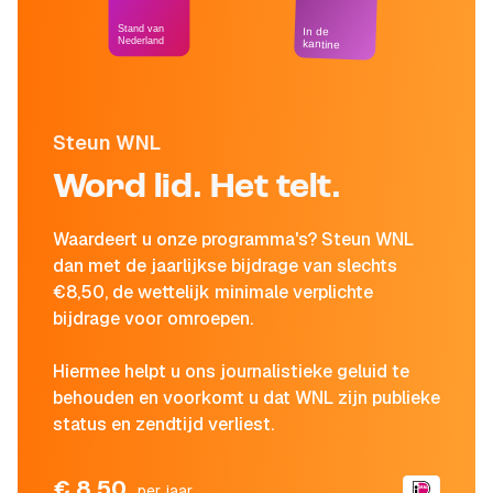
Stand van
In de
Nederland
kantine
Steun WNL
Word lid. Het telt.
Waardeert u onze programma's? Steun WNL
dan met de jaarlijkse bijdrage van slechts
€8,50, de wettelijk minimale verplichte
bijdrage voor omroepen.
Hiermee helpt u ons journalistieke geluid te
behouden en voorkomt u dat WNL zijn publieke
status en zendtijd verliest.
€ 8,50
per jaar