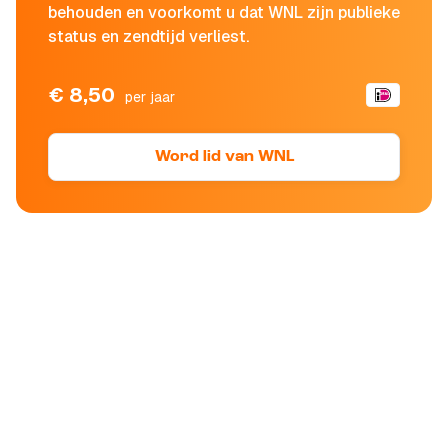
behouden en voorkomt u dat WNL zijn publieke
status en zendtijd verliest.
€ 8,50
per jaar
Word lid van WNL