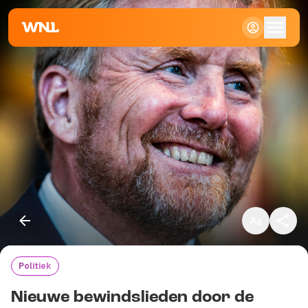
Klein
Standaard
Groot
Politiek
Kopieer link
Nieuwe bewindslieden door de