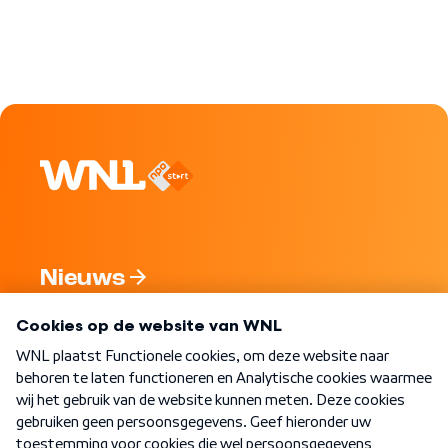
Nieuws
Programma's
Over WNL
Nieuwsbrief
Word Lid