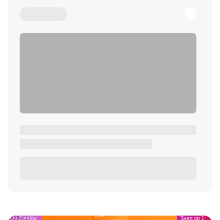
Café
Op Zondag
Sven op 1