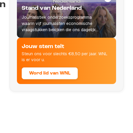
en
Stand van Nederland
Journalistiek onderzoeksprogramma
waarin vijf journalisten economische
vraagstukken bekijken die ons dagelijks
leven raken.
Jouw stem telt
Steun ons voor slechts €8,50 per jaar. WNL
is er voor u.
Word lid van WNL