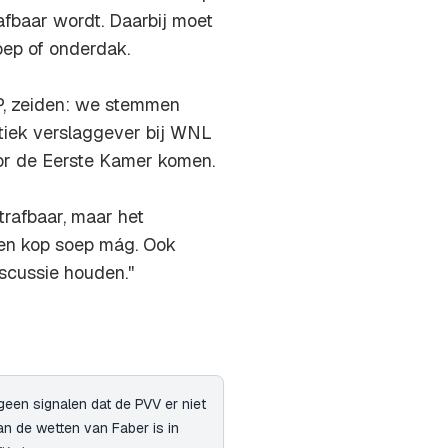
rafbaar wordt. Daarbij moet
ep of onderdak.
GP, zeiden: we stemmen
litiek verslaggever bij WNL
or de Eerste Kamer komen.
 strafbaar, maar het
 Een kop soep mág. Ook
iscussie houden.''
een signalen dat de PVV er niet
an de wetten van Faber is in