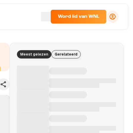
Word lid van WNL
Meest gelezen
Gerelateerd