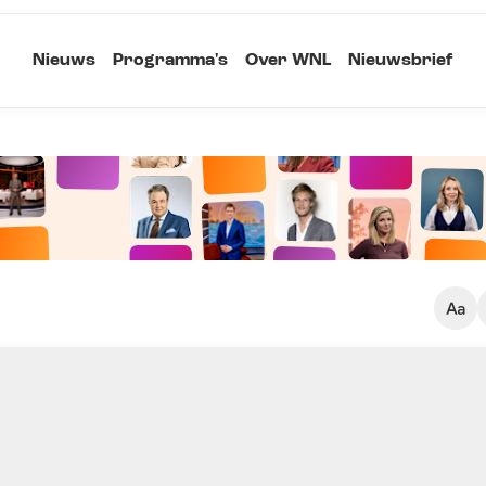
Nieuws
Programma's
Over WNL
Nieuwsbrief
Klein
Kopieer link
Standaard
Groot