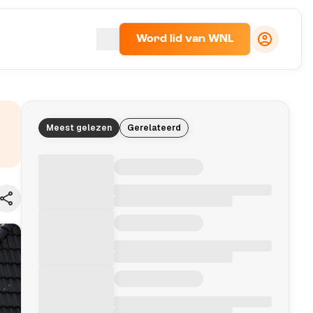
Word lid van WNL
Meest gelezen
Gerelateerd