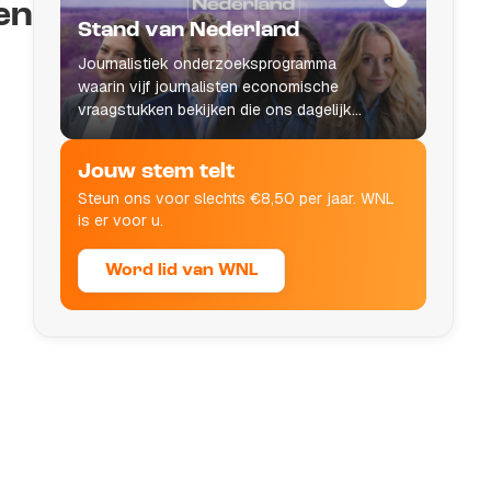
en
Stand van Nederland
Journalistiek onderzoeksprogramma
waarin vijf journalisten economische
vraagstukken bekijken die ons dagelijks
leven raken.
Jouw stem telt
Steun ons voor slechts €8,50 per jaar. WNL
is er voor u.
Word lid van WNL