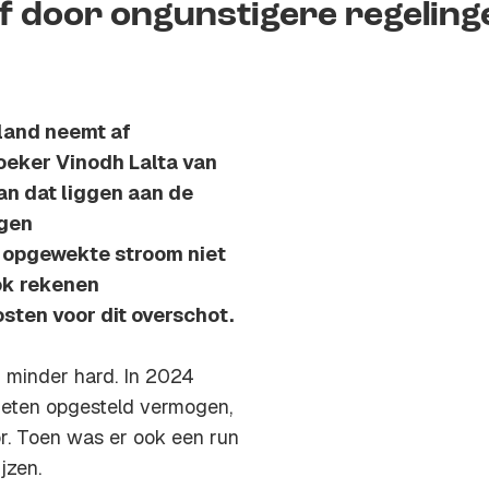
f door ongunstigere regeling
land neemt af
oeker Vinodh Lalta van
an dat liggen aan de
ogen
 opgewekte stroom niet
ok rekenen
sten voor dit overschot.
 minder hard. In 2024
heten opgesteld vermogen,
or. Toen was er ook een run
jzen.