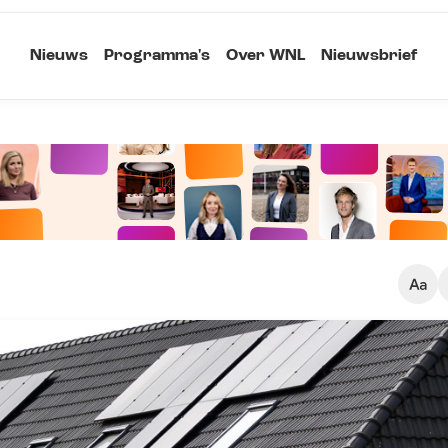
Nieuws
Programma's
Over WNL
Nieuwsbrief
Klein
Kopieer link
Standaard
Groot