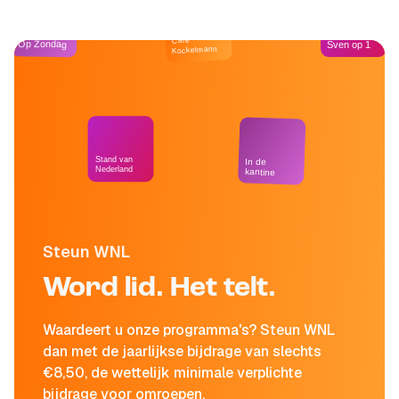
Café
Op Zondag
Sven op 1
Kockelmann
Stand van
In de
Nederland
kantine
Steun WNL
Word lid. Het telt.
Waardeert u onze programma's? Steun WNL
dan met de jaarlijkse bijdrage van slechts
€8,50, de wettelijk minimale verplichte
bijdrage voor omroepen.