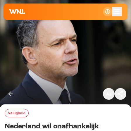
Klein
Standaard
Groot
Veiligheid
Kopieer link
Nederland wil onafhankelijk