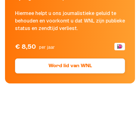
Hiermee helpt u ons journalistieke geluid te
behouden en voorkomt u dat WNL zijn publieke
status en zendtijd verliest.
€ 8,50
per jaar
Word lid van WNL