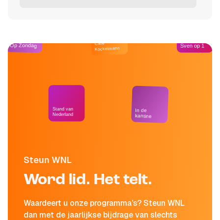
Café
Op Zondag
Sven op 1
Kockelmann
Stand van
In de
Nederland
kantine
Steun WNL
Word lid. Het telt.
Waardeert u onze programma's? Steun WNL
dan met de jaarlijkse bijdrage van slechts