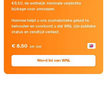
€8,50, de wettelijk minimale verplichte
bijdrage voor omroepen.
Hiermee helpt u ons journalistieke geluid te
behouden en voorkomt u dat WNL zijn publieke
status en zendtijd verliest.
€ 8,50
per jaar
Word lid van WNL