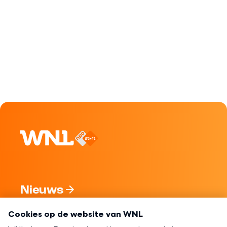
Nieuws
Programma's
Over WNL