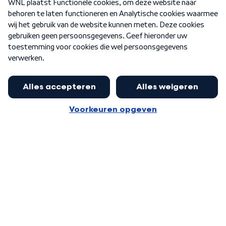
Nieuwsbrief
Word Lid
Meer WNL voor jou
Nieuwe ‘onderkoning’ Buma wil tot
zijn 70ste aanblijven
Algemene voorwaarden
Cookie-instellingen
Privacy statement