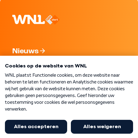
Nieuws
Programma's
Over WNL
Nieuwsbrief
Word Lid