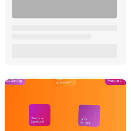
Café
Op Zondag
Sven op 1
Kockelmann
Stand van
In de
Nederland
kantine