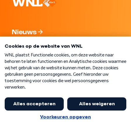
Nieuws
Programma's
Over WNL
Nieuwsbrief
Word Lid