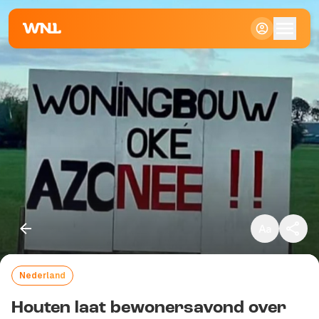
Klein
Standaard
Groot
Nederland
Kopieer link
Houten laat bewonersavond over