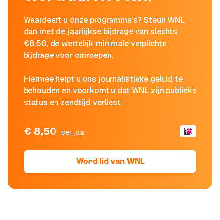
Waardeert u onze programma's? Steun WNL
dan met de jaarlijkse bijdrage van slechts
€8,50, de wettelijk minimale verplichte
bijdrage voor omroepen.
Hiermee helpt u ons journalistieke geluid te
behouden en voorkomt u dat WNL zijn publieke
status en zendtijd verliest.
€ 8,50
per jaar
Word lid van WNL