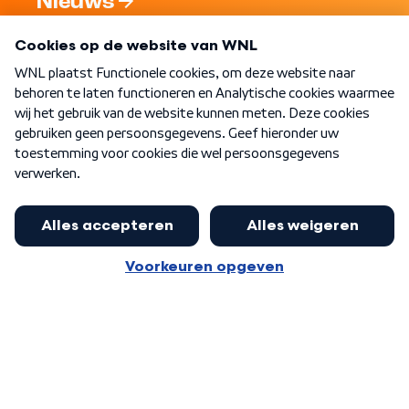
Nieuws
Programma's
Over WNL
Nieuwsbrief
Word Lid
Meer WNL voor jou
Huishoudens met thuisbatterij,
slimme laadpaal of warmtepomp
Algemene voorwaarden
Cookie-instellingen
kunnen geld gaan verdienen: 'Kan
Privacy statement
op jaarbasis 500 euro opleveren'