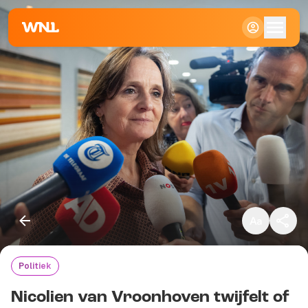
Klein
Standaard
Groot
Politiek
Kopieer link
Nicolien van Vroonhoven twijfelt of