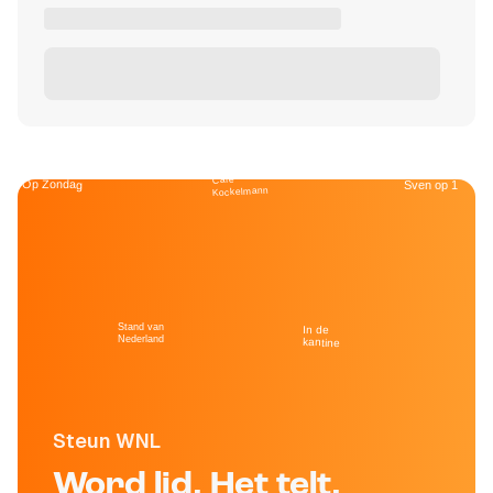
Café
Op Zondag
Sven op 1
Kockelmann
Stand van
In de
Nederland
kantine
Steun WNL
Word lid. Het telt.