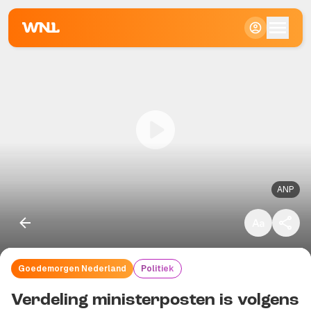
Klein
Standaard
Groot
ANP
Goedemorgen Nederland
Politiek
Kopieer link
Verdeling ministerposten is volgens