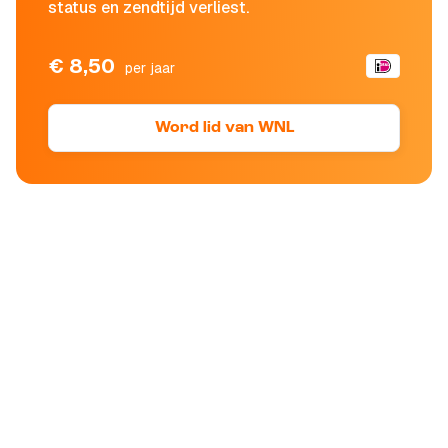
status en zendtijd verliest.
€ 8,50
per jaar
Word lid van WNL