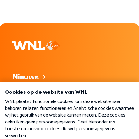
Nieuws
Programma's
Over WNL
Nieuwsbrief
Word Lid